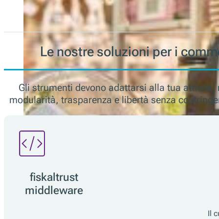
Le nostre soluzioni per i comm
Gli strumenti devono adattarsi alla tua attività, 
modularità, trasparenza e libertà senza costringert
fiskaltrust
middleware
Il 