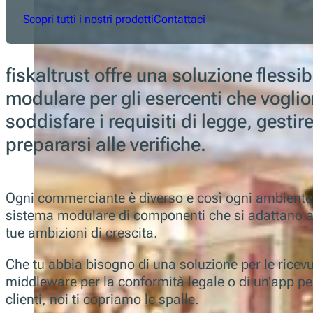
Scopri tutti i nostri prodotti
Contattaci
fiskaltrust offre una soluzione flessib
modulare per gli esercenti che vogli
soddisfare i requisiti di legge, gestire
prepararsi alle verifiche.
Ogni commerciante è diverso e così ogni ambiente 
sistema modulare di componenti che si adattano all
tue ambizioni di crescita.
Che tu abbia bisogno di una soluzione per le ricevu
middleware per la conformità legale o di un’app pe
clienti, noi ti copriamo le spalle.