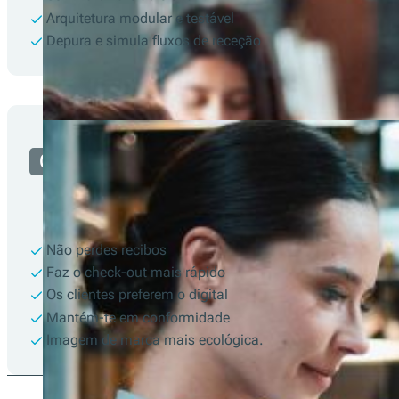
Arquitetura modular e testável
Depura e simula fluxos de receção
Comerciante
Não perdes recibos
Faz o check-out mais rápido
Os clientes preferem o digital
Mantém-te em conformidade
Imagem de marca mais ecológica.