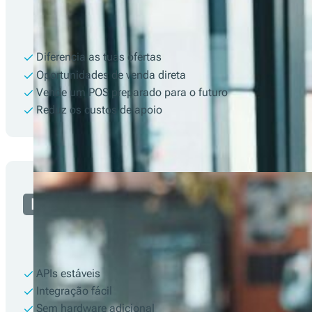
Diferencia as tuas ofertas
Oportunidades de venda direta
Vende um POS preparado para o futuro
Reduz os custos de apoio
Programador
APIs estáveis
Integração fácil
Sem hardware adicional