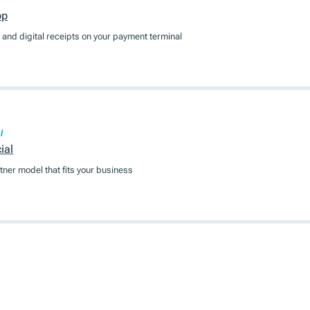
pp
and digital receipts on your payment terminal
l
ial
tner model that fits your business