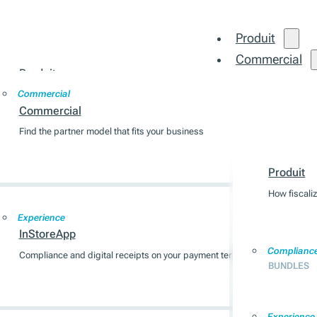
Produit
Commercial
Produit
Intégration
Commercial
How fiscalization works across 7 EU markets
Commercial
Find the partner model that fits your business
Produit
Compliance
BUNDLES
Produit
How fiscali
Experience
InStoreApp
Complianc
Compliance and digital receipts on your payment terminal
BUNDLES
Experience