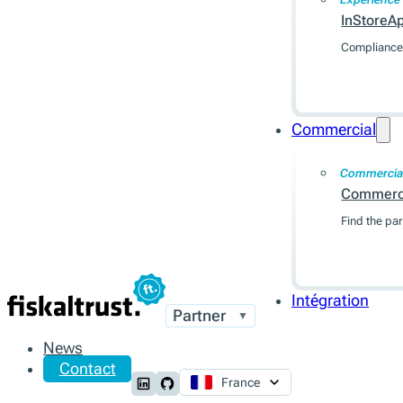
InStoreA
Compliance 
Commercial
Commercia
Commerc
Find the par
Intégration
Partner
▼
News
Contact
France
Follow us on LinkedIn
Follow us on Github