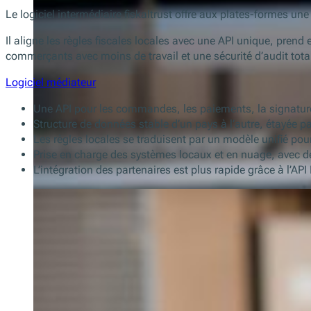
Le logiciel intermédiaire fiskaltrust offre aux plates-formes
Il aligne les règles fiscales locales avec une API unique, prend 
commerçants avec moins de travail et une sécurité d’audit tota
Logiciel médiateur
Une API pour les commandes, les paiements, la signature,
Structure de données stable d’un pays à l’autre, étayée 
Les règles locales se traduisent par un modèle unifié po
Prise en charge des systèmes locaux et en nuage, avec 
L’intégration des partenaires est plus rapide grâce à l’API