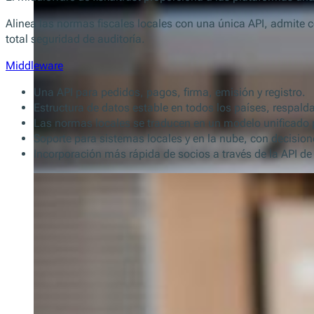
Alinea las normas fiscales locales con una única API, admite c
total seguridad de auditoría.
Middleware
Una API para pedidos, pagos, firma, emisión y registro.
Estructura de datos estable en todos los países, respald
Las normas locales se traducen en un modelo unificado 
Soporte para sistemas locales y en la nube, con decision
Incorporación más rápida de socios a través de la API de