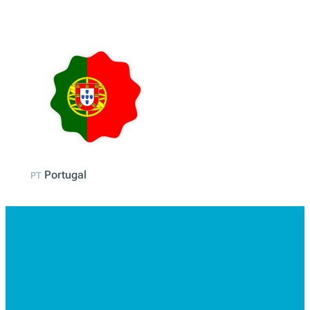
España
ES