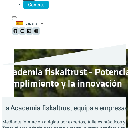
Contact
España
Follow us on Github
Follow us on Youtube
Follow us on LinkedIn
Follow us on Instagram
Academia fiskaltrust - Potencia
cumplimiento y la innovación
La
Academia fiskaltrust
equipa a empresas, 
Mediante formación dirigida por expertos, talleres prácticos y