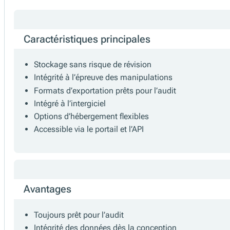
PosArchive
Stoc
L'archive fiskaltrust.POS stocke en toute sécurit
nationales de conservation des données.
Caractéristiques principales
Stockage sans risque de révision
Intégrité à l’épreuve des manipulations
Formats d’exportation prêts pour l’audit