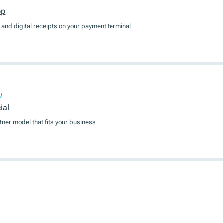
pp
and digital receipts on your payment terminal
l
ial
tner model that fits your business