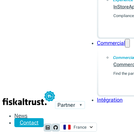
InStoreA
Compliance 
Commercial
Commercia
Commerc
Find the par
Intégration
Partner
▼
News
Contact
France
Follow us on LinkedIn
Follow us on Github