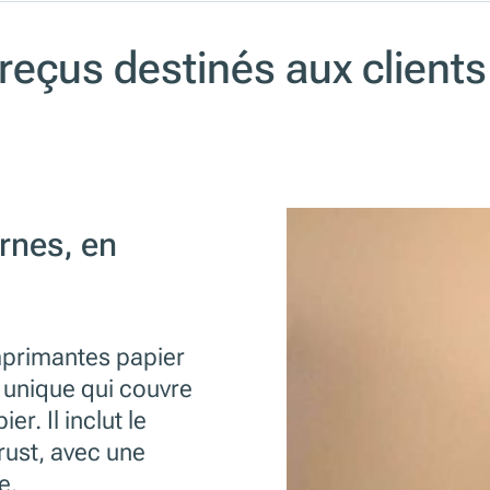
çus destinés aux clients m
rnes, en
mprimantes papier
n unique qui couvre
r. Il inclut le
rust, avec une
e.