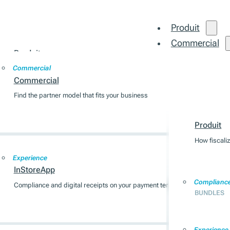
Produit
Commercial
Produit
Intégration
Commercial
How fiscalization works across 7 EU markets
Commercial
Find the partner model that fits your business
Produit
Compliance
BUNDLES
Produit
How fiscali
Experience
InStoreApp
Complianc
Compliance and digital receipts on your payment terminal
BUNDLES
Experience