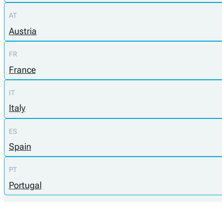
AT
Austria
FR
France
IT
Italy
ES
Spain
PT
Portugal