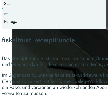
Spain
PT
Portugal
fiskaltrust.ReceiptBundle
Das
Receipt Bundle
ist eine revisionssichere Omn
und Wiederverkäufer, die einen sichtbaren Mehrwe
Im Gegensatz zu unserer fiskaltrust-Middleware k
(Terminal/Drucker) mit konformen Beleg-Workflows 
ein Paket und verdienen an wiederkehrenden Abon
verwalten zu müssen.