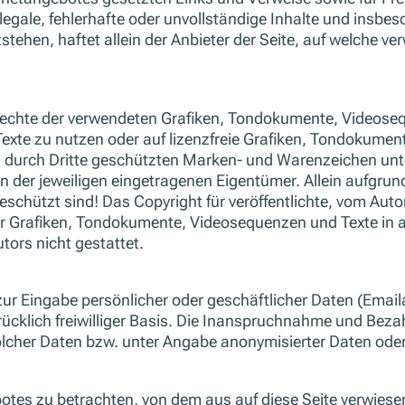
legale, fehlerhafte oder unvollständige Inhalte und insbe
ehen, haftet allein der Anbieter der Seite, auf welche ver
berrechte der verwendeten Grafiken, Tondokumente, Videos
exte zu nutzen oder auf lizenzfreie Grafiken, Tondokumen
f. durch Dritte geschützten Marken- und Warenzeichen u
n der jeweiligen eingetragenen Eigentümer. Allein aufgrun
chützt sind! Das Copyright für veröffentlichte, vom Autor s
her Grafiken, Tondokumente, Videosequenzen und Texte in 
ors nicht gestattet.
zur Eingabe persönlicher oder geschäftlicher Daten (Email
rücklich freiwilliger Basis. Die Inanspruchnahme und Beza
cher Daten bzw. unter Angabe anonymisierter Daten oder
botes zu betrachten, von dem aus auf diese Seite verwiese