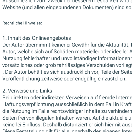
Ausschließlich zum Zweck der besseren Lesbarkeit wird 
Website (und allen eingebundenen Dokumenten) sind som
Rechtliche Hinweise:
1. Inhalt des Onlineangebotes
Der Autor übernimmt keinerlei Gewähr für die Aktualität,
Autor, welche sich auf Schäden materieller oder ideelle
Nutzung fehlerhafter und unvollständiger Informationen
vorsätzliches oder grob fahrlässiges Verschulden vorliegt
. Der Autor behält es sich ausdrücklich vor, Teile der 
Veröffentlichung zeitweise oder endgültig einzustellen.
2. Verweise und Links
Bei direkten oder indirekten Verweisen auf fremde Intern
Haftungsverpflichtung ausschließlich in dem Fall in Kra
die Nutzung im Falle rechtswidriger Inhalte zu verhinder
Seiten frei von illegalen Inhalten waren. Auf die aktuell
keinerlei Einfluss. Deshalb distanziert er sich hiermit au
Diese Feststellung gilt für alle innerhalb des eigenen I