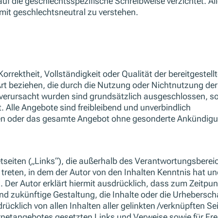
auf die geschlechtsspezifische Schreibweise verzichtet. 
it geschlechtsneutral zu verstehen.
 Korrektheit, Vollständigkeit oder Qualität der bereitges
r Art beziehen, die durch die Nutzung oder Nichtnutzung d
 verursacht wurden sind grundsätzlich ausgeschlossen, so
. Alle Angebote sind freibleibend und unverbindlich
Seiten oder das gesamte Angebot ohne gesonderte Ankündig
etseiten („Links“), die außerhalb des Verantwortungsberei
ft treten, in dem der Autor von den Inhalten Kenntnis hat
n. Der Autor erklärt hiermit ausdrücklich, dass zum Zeitpu
e und zukünftige Gestaltung, die Inhalte oder die Urhebersc
sdrücklich von allen Inhalten aller gelinkten /verknüpften 
nternetangebotes gesetzten Links und Verweise sowie für F