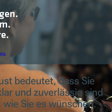
ngen.
rm.
e.
uns
rust bedeutet, dass Sie
klar und zuverlässig sind
, wie Sie es wünschen.