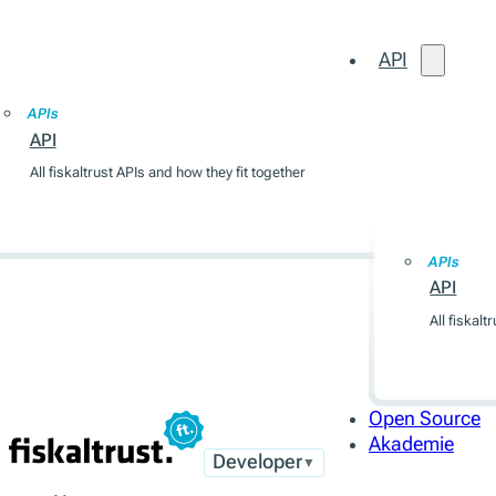
API
Open Source
Akademie
APIs
API
All fiskaltrust APIs and how they fit together
API
APIs
API
All fiskalt
Open Source
Akademie
Developer
▼