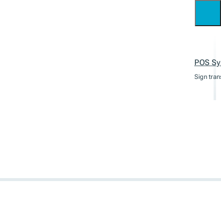
POS Sy
Sign tran