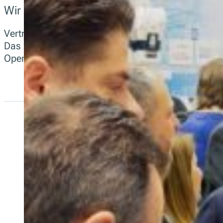
Wir helfen Commercial Partners zu wachsen, 
Vertreiben Sie europaweit konforme POS-Lösungen 
Das Partnermodell unterstützt wiederkehrende Ums
Open-Source-Transparenz, ISO-konforme Abläufe 
PosDealer
Verkaufen Si