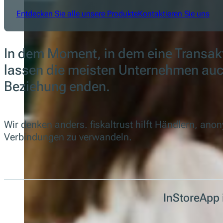
Entdecken Sie alle unsere Produkte
Kontaktieren Sie uns
In dem Moment, in dem eine Transak
lassen die meisten Unternehmen auc
Beziehung enden.
Wir denken anders. fiskaltrust hilft Händlern, ano
Verbindungen zu verwandeln.
InStoreApp i