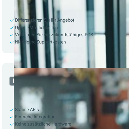
Differenzieren Sie Ihr Angebot
Upsell-Möglichkeiten
Verkaufen Sie ein zukunftsfähiges POS
Niedrigere Supportkosten
Entwickler
Stabile APIs
Einfache Integration
Keine zusätzliche Hardware