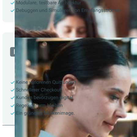
Modulare, testbare Architektur
Debuggen und Simulieren von Empfangsströmen
Händler
Keine verlorenen Quittungen
Schnellerer Checkout
Kunden bevorzugen digital
Regelkonform bleiben
Ein grüneres Markenimage.