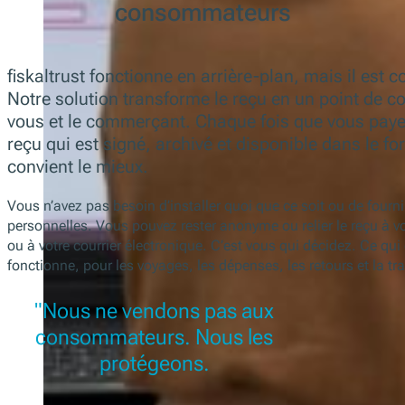
consommateurs
fiskaltrust fonctionne en arrière-plan, mais il est 
Notre solution transforme le reçu en un point de co
vous et le commerçant. Chaque fois que vous paye
reçu qui est signé, archivé et disponible dans le f
convient le mieux.
Vous n’avez pas besoin d’installer quoi que ce soit ou de fourn
personnelles. Vous pouvez rester anonyme ou relier le reçu à vot
ou à votre courrier électronique. C’est vous qui décidez. Ce qui
fonctionne, pour les voyages, les dépenses, les retours et la tran
"Nous ne vendons pas aux
consommateurs. Nous les
protégeons.