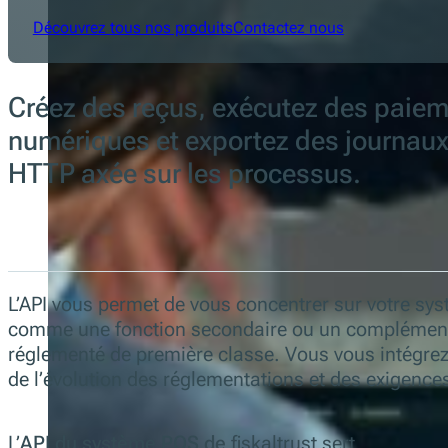
Découvrez tous nos produits
Contactez nous
Créez des reçus, exécutez des paiem
numériques et exportez des journaux 
HTTP axée sur les processus.
L’API vous permet de vous concentrer sur votre systè
comme une fonction secondaire ou un complément 
réglementé de première classe. Vous vous intégrez 
de l’évolution des réglementations et des exigence
L’
API du système POS de
fiskaltrust sert