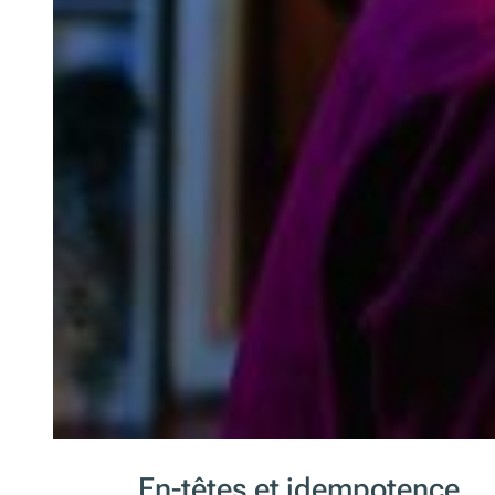
En-têtes et idempotence