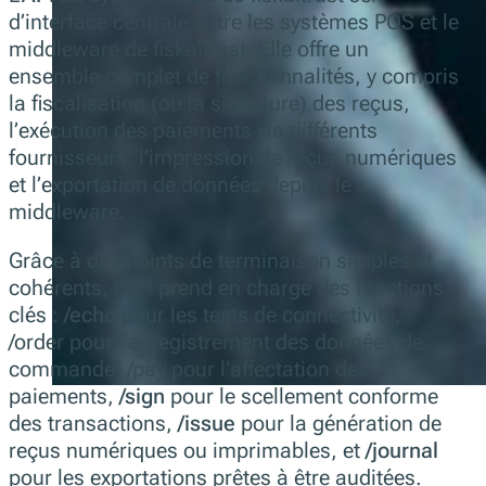
d’interface centrale entre les systèmes POS et le
middleware de fiskaltrust. Elle offre un
ensemble complet de fonctionnalités, y compris
la fiscalisation (ou la signature) des reçus,
l’exécution des paiements via différents
fournisseurs, l’impression de reçus numériques
et l’exportation de données depuis le
middleware.
Grâce à des points de terminaison simples et
cohérents, l’API prend en charge des fonctions
clés :
/echo
pour les tests de connectivité,
/order pour l’enregistrement des données de
commande,
/pay
pour l’affectation des
paiements,
/sign
pour le scellement conforme
des transactions,
/issue
pour la génération de
reçus numériques ou imprimables, et
/journal
pour les exportations prêtes à être auditées.