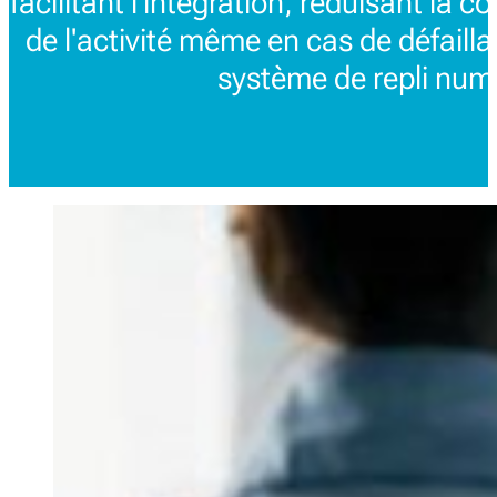
facilitant l'intégration, réduisant la c
de l'activité même en cas de défail
système de repli num