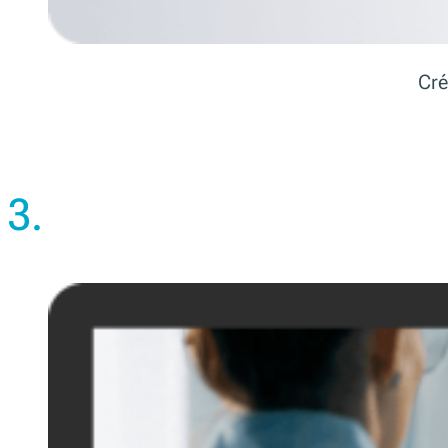
Cré
3.