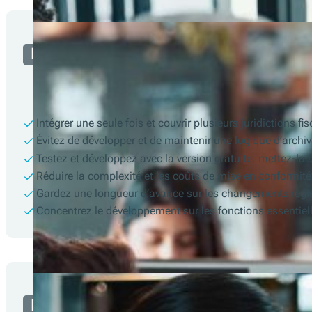
Développeur
Intégrer une seule fois et couvrir plusieurs juridictions fi
Évitez de développer et de maintenir une logique d’arch
Testez et développez avec la version gratuite, mettez-la à
Réduire la complexité et les coûts de mise en conformité
Gardez une longueur d’avance sur les changements réglem
Concentrez le développement sur les fonctions essentielle
Marchand