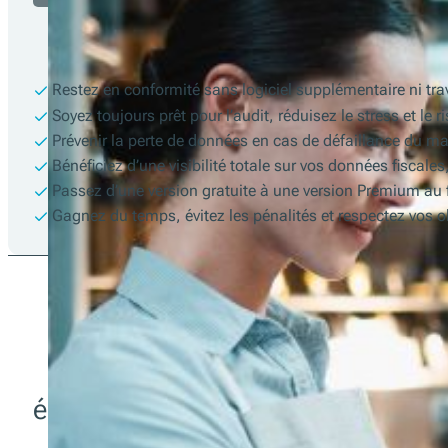
Restez en conformité sans logiciel supplémentaire ni tr
Soyez toujours prêt pour l’audit, réduisez le stress et le r
Prévenir la perte de données en cas de défaillance du mat
Bénéficiez d’une visibilité totale sur vos données fiscal
Passez d’une version gratuite à une version Premium au f
Gagnez du temps, évitez les pénalités et respectez vos o
Des questions sur l'intégration ? N
équipe technique n'est qu'à un mes