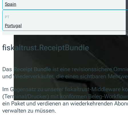
Spain
PT
Portugal
fiskaltrust.ReceiptBundle
Das
Receipt Bundle
ist eine revisionssichere Omn
und Wiederverkäufer, die einen sichtbaren Mehrwe
Im Gegensatz zu unserer fiskaltrust-Middleware k
(Terminal/Drucker) mit konformen Beleg-Workflows 
ein Paket und verdienen an wiederkehrenden Abon
verwalten zu müssen.