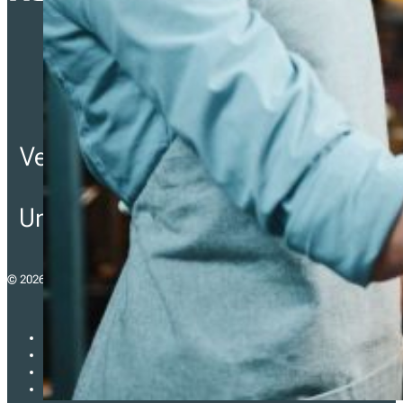
Vereinfachung der Einhaltung
von Steuergesetzen für
Unternehmen in ganz Europa.
© 2026 - fiskaltrust Österreich GmbH
Impressum
Datenschutzerklärung
Allgemeine Geschäftsbedingungen (AGB)
ISO27001