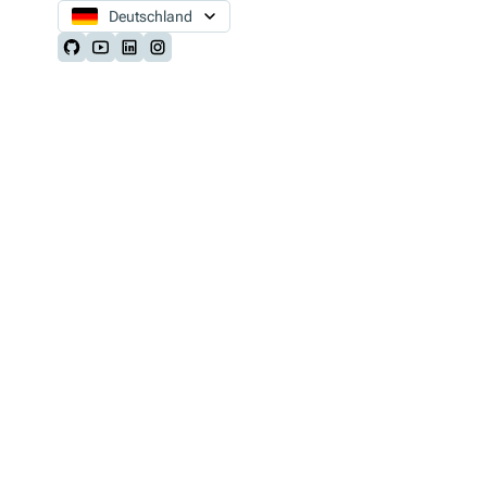
Deutschland
Follow us on Github
Follow us on Youtube
Follow us on LinkedIn
Follow us on Instagram