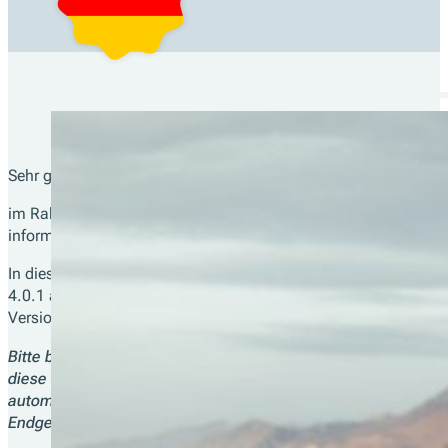
Sehr geehrte Kassenhersteller*innen,
im Rahmen unserer Partnerschaft möchten wir Sie nochmals üb
informieren, die ab der SCU Version 1.3.31 umgesetzt wird.
In dieser Version haben wir den Fiskal Cloud Connector, der so
4.0.1 aktualisiert. Das Middleware-Verhalten wurde hierbei ni
Version 1.3.31 und dem Neustart des Dienstes automatisch du
Bitte beachten Sie, dass die Version 4.0.1 des FCC die Erste
diese Version (oder höher) bis spätestens 31.07.2022 install
automatischen Update-Mechanismus und müssen (außer dem U
Endgeräten durchführen.