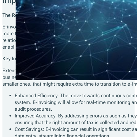
The Road to E-Invoicing:
E-invoicing in France is not a sudden decision but rather the c
more transparent and efficient tax system, and e-invoicing plays
relationship with the Tax Administration, shifting towards a c
enabling swift correction, and controls will be targeted where
Key Implications of the New Start Date:
Extended Preparation Time: The extension of the start date to
businesses with more time to adapt and implement the necessar
smaller ones, that might require extra time to transition to e-in
Enhanced Efficiency: The move towards continuous contro
system. E-invoicing will allow for real-time monitoring a
audit procedures.
Improved Accuracy: By addressing errors as soon as they 
ensuring that the right amount of tax is collected and re
Cost Savings: E-invoicing can result in significant cost s
data entry, streamlining financial operations.