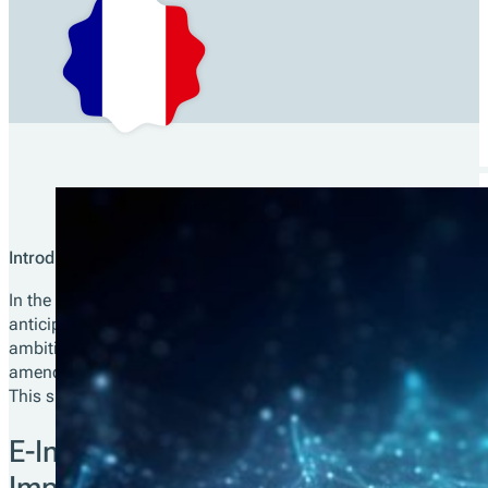
Introduction:
In the ever-evolving landscape of fiscal reform and technologi
anticipation in France. The initial plan to introduce e-invoicin
ambitious changes, it faced delays. However, there’s good ne
amendment, setting a new start date for e-invoicing: September
This significant development underscores the government’s co
E-Invoicing in France: Exploring the 
Implementation Date and Its Conse