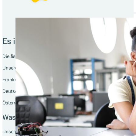
Es ist wieder soweit:
Die fiskaltrust Academy geht in eine neue Runde und bietet die
Unsere nächsten Termine:
Frankreich: 15.01.2025
Deutschland: 20.02.2025
Österreich: 26.03.2025
Was die fiskaltrust Academy bedeutet
Unsere Workshops bieten Ihnen eine umfassende Auswahl an The