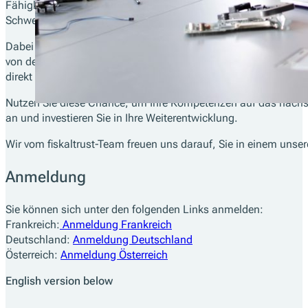
Fähigkeiten zu vertiefen. Von
Development-Setups
über
Middl
Schwerpunkten – unser Angebot ist vielfältig und praxisorientie
Dabei stehen Ihnen unsere erfahrenen Trainer mit ihrem Fachwi
von den Inhalten profitieren. Fragen sind jederzeit willkomme
direkt anzugehen.
Nutzen Sie diese Chance, um Ihre Kompetenzen auf das nächst
an und investieren Sie in Ihre Weiterentwicklung.
Wir vom fiskaltrust-Team freuen uns darauf, Sie in einem uns
Anmeldung
Sie können sich unter den folgenden Links anmelden:
Frankreich:
Anmeldung Frankreich
Deutschland:
Anmeldung Deutschland
Österreich:
Anmeldung Österreich
English version below