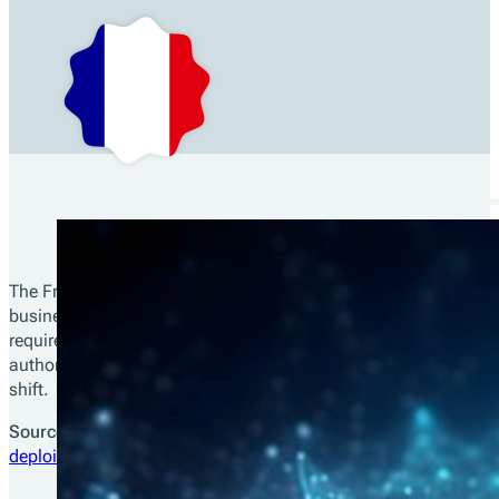
The French government is rolling out mandatory electronic inv
business efficiency and compliance with VAT requirements. The
required to issue and receive electronic invoices first, follo
authorized to assist businesses in managing their invoices ele
shift.
Sources :
https://www.economie.gouv.fr/actualites/facturatio
deploiement