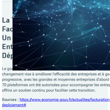
La Transition de la France vers la
Facturation Électronique Obligatoi
Un Soutien Gouvernemental pour 
Entreprises tout au long du
Déploiement
Le gouvernement français met en place la facturation électroni
changement vise à améliorer l’efficacité des entreprises et à ga
progressive, avec les grandes et moyennes entreprises d’abord 
70 plateformes ont été autorisées pour accompagner les entrep
offrira un soutien continu pour faciliter cette transition.
Sources :
https://www.economie.gouv.fr/actualites/facturatio
deploiement#