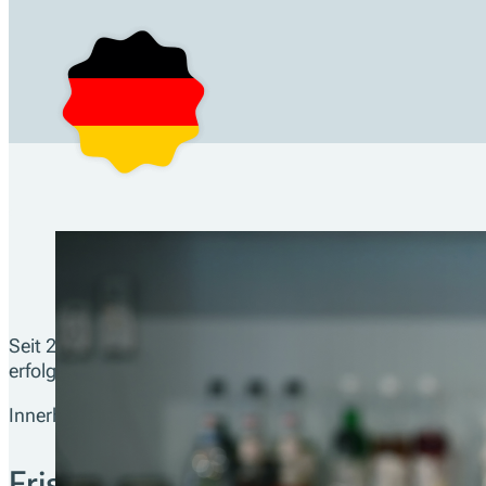
Seit 2025 müssen Unternehmen ihre elektronischen Auf
erfolgt je Betriebsstätte und umfasst stets alle Kassen
Innerhalb einer Mitteilung gilt die Bruttomethode, das h
Fristen