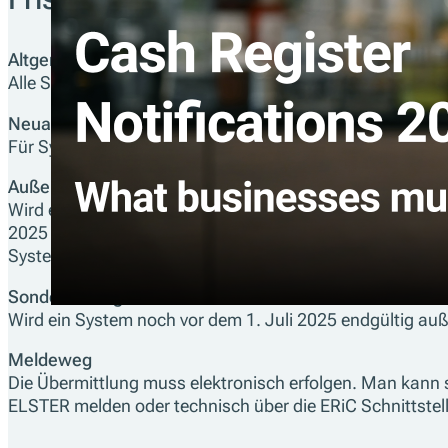
Altgeräte bis 31. Juli 2025 melden
Alle Systeme, die vor dem 1. Juli 2025 angeschafft wurd
Neuanschaffungen ab 1. Juli 2025
Für Systeme, die ab dem 1. Juli 2025 angeschafft werden
Außerbetriebnahmen ab 1. Juli 2025
Wird ein System ab dem 1. Juli
2025 außer Betrieb genommen, ist die Abmeldung innerha
Systems bereits gemeldet wurde.
Sonderfall Altgerät vor 1. Juli 2025 außer Betrieb
Wird ein System noch vor dem 1. Juli 2025 endgültig au
Meldeweg
Die Übermittlung muss elektronisch erfolgen. Man kann
ELSTER melden oder technisch über die ERiC Schnittstell