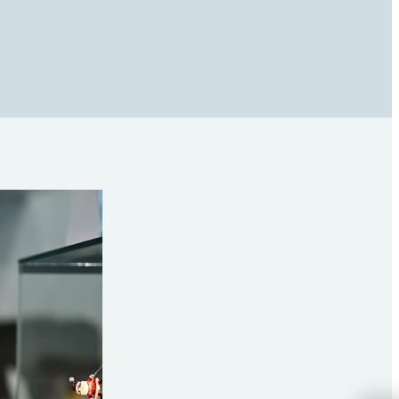
ldung
asst.