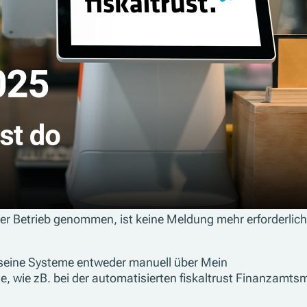
en, müssen spätestens bis 31. Juli 2025 gemeldet sein.
, gilt eine Frist von einem Monat nach Anschaffung.
lb eines Monats fällig. Voraussetzung ist, dass die Ansc
ßer Betrieb genommen, ist keine Meldung mehr erforderlic
 seine Systeme entweder manuell über Mein
e, wie zB. bei der automatisierten fiskaltrust Finanzamt