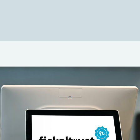
zeichnungssysteme der Finanzverwaltung melden. Die Me
systeme an diesem Standort.
eißt alle Systeme der Betriebsstätte werden gemeinsam erf