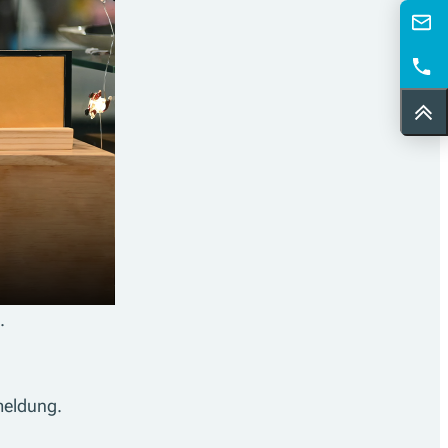
haffung des
h.
smeldung.